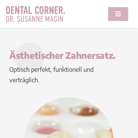
Zum
Inhalt
Toggle
springen
Navigat
Praxis
Ästhetischer Zahnersatz.
Leistungen
Optisch perfekt, funktionell und
Newsroom
verträglich.
Kontakt
Suche
nach: