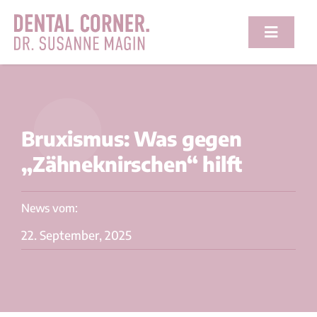
Zum
Inhalt
Toggle
springen
Navigat
Praxis
Leistungen
Bruxismus: Was gegen
„Zähneknirschen“ hilft
Newsroom
Kontakt
News vom:
22. September, 2025
Suche
nach: